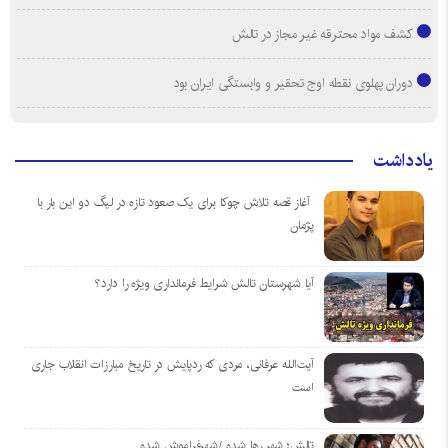
کشف مواد محترقه غیر مجاز در تالش
دوران پهلوی نقطه اوج تحقیر و وابستگی ایران بود
یادداشت
آغاز قصه تلاش چوکا برای یک صعود تازه در لیگ دو این بار با
پژمان
آیا شهرستان تالش شرایط فرمانداری ویژه را دارد؟
آیت‌الله عرفانی، مردی که ردپایش در تاریخ مبارزات انقلاب جاری
است
تالش؛ شهر رها شده /شهرفراموش شده